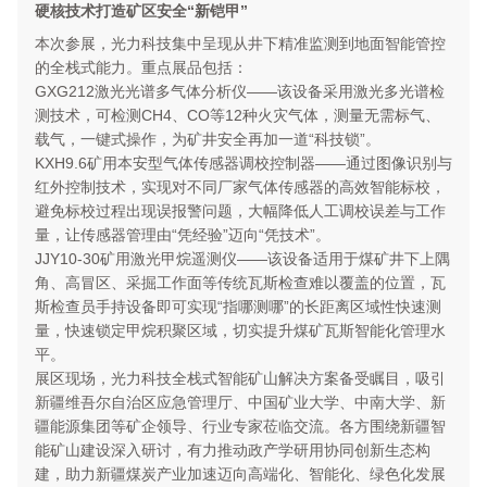
硬核技术打造矿区安全“新铠甲”
本次参展，光力科技集中呈现从井下精准监测到地面智能管控
的全栈式能力。重点展品包括：
GXG212激光光谱多气体分析仪——该设备采用激光多光谱检
测技术，可检测CH4、CO等12种火灾气体，测量无需标气、
载气，一键式操作，为矿井安全再加一道“科技锁”。
KXH9.6矿用本安型气体传感器调校控制器——通过图像识别与
红外控制技术，实现对不同厂家气体传感器的高效智能标校，
避免标校过程出现误报警问题，大幅降低人工调校误差与工作
量，让传感器管理由“凭经验”迈向“凭技术”。
JJY10-30矿用激光甲烷遥测仪——该设备适用于煤矿井下上隅
角、高冒区、采掘工作面等传统瓦斯检查难以覆盖的位置，瓦
斯检查员手持设备即可实现“指哪测哪”的长距离区域性快速测
量，快速锁定甲烷积聚区域，切实提升煤矿瓦斯智能化管理水
平。
展区现场，光力科技全栈式智能矿山解决方案备受瞩目，吸引
新疆维吾尔自治区应急管理厅、中国矿业大学、中南大学、新
疆能源集团等矿企领导、行业专家莅临交流。各方围绕新疆智
能矿山建设深入研讨，有力推动政产学研用协同创新生态构
建，助力新疆煤炭产业加速迈向高端化、智能化、绿色化发展