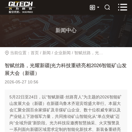



新闻中心
当前位置：
首页
/
新闻
/
企业新闻
/
智赋丝路，光耀新疆|光力科技重磅亮相2026智能矿山发展大会（新疆）
智赋丝路，光耀新疆|光力科技重磅亮相2026智能矿山发
展大会（新疆）
2026-05-27 10:56
5月22日至24日，以“智赋新疆·丝路育人”为主题的2026智能矿
山发展大会（新疆）在新疆乌鲁木齐迎宾馆盛大举行。本届大
会汇聚全国百余家煤矿及非煤矿山企业、数十位权威专家以及
产业链上下游领军力量，共同推动矿山智能化从“单点突破”迈
向“全域升级”新阶段。光力科技应邀携智慧抽采、火灾预警及
一系列面向新疆区域需求定制的智能化新技术、新装备重磅亮