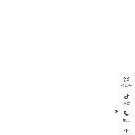

公众号

抖音


电话
