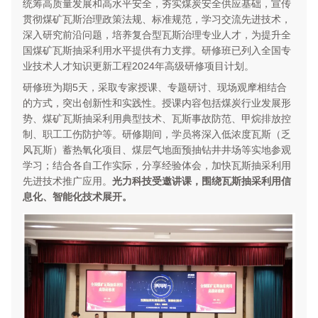
统筹高质量发展和高水平安全，夯实煤炭安全供应基础，宣传
贯彻煤矿瓦斯治理政策法规、标准规范，学习交流先进技术，
深入研究前沿问题，培养复合型瓦斯治理专业人才，为提升全
国煤矿瓦斯抽采利用水平提供有力支撑。研修班已列入全国专
业技术人才知识更新工程2024年高级研修项目计划。
研修班为期5天，采取专家授课、专题研讨、现场观摩相结合
的方式，突出创新性和实践性。授课内容包括煤炭行业发展形
势、煤矿瓦斯抽采利用典型技术、瓦斯事故防范、甲烷排放控
制、职工工伤防护等。研修期间，学员将深入低浓度瓦斯（乏
风瓦斯）蓄热氧化项目、煤层气地面预抽钻井井场等实地参观
学习；结合各自工作实际，分享经验体会，加快瓦斯抽采利用
先进技术推广应用。
光力科技受邀讲课，围绕瓦斯抽采利用信
息化、智能化技术展开。